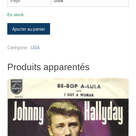
Pays
USA
En stock
quantité
Ajouter au panier
de
SINGS
Catégorie :
USA
AMERICA'S
ROCKIN'
Produits apparentés
HITS
(Mono)