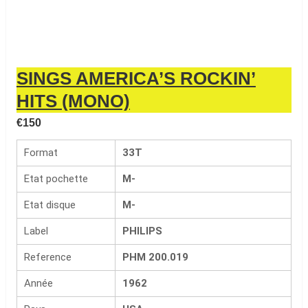
SINGS AMERICA’S ROCKIN’
HITS (MONO)
€
150
Format
33T
Etat pochette
M-
Etat disque
M-
Label
PHILIPS
Reference
PHM 200.019
Année
1962