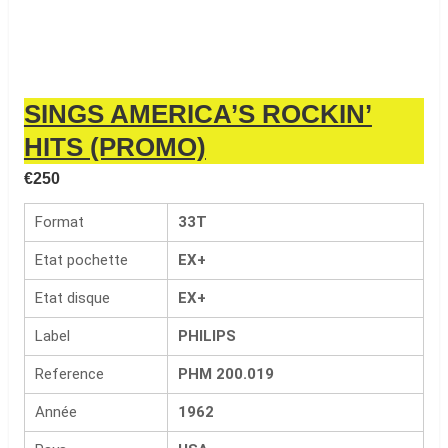
SINGS AMERICA’S ROCKIN’
HITS (PROMO)
€
250
Format
33T
Etat pochette
EX+
Etat disque
EX+
Label
PHILIPS
Reference
PHM 200.019
Année
1962