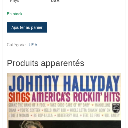
Pays
USA
En stock
quantité
Ajouter au panier
de
SINGS
Catégorie :
USA
AMERICA'S
ROCKIN'
Produits apparentés
HITS
(Promo)