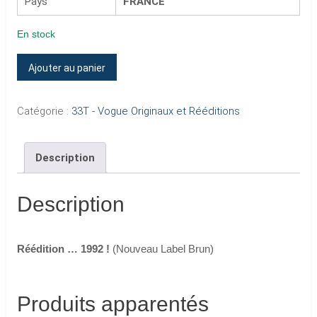
Pays
FRANCE
En stock
quantité
Ajouter au panier
de
NOUS
Catégorie :
33T - Vogue Originaux et Rééditions
LES
GARS,
Description
NOUS
LES
FILLES
Description
(Edition
1992)
Réédition … 1992 !
(Nouveau Label Brun)
Produits apparentés