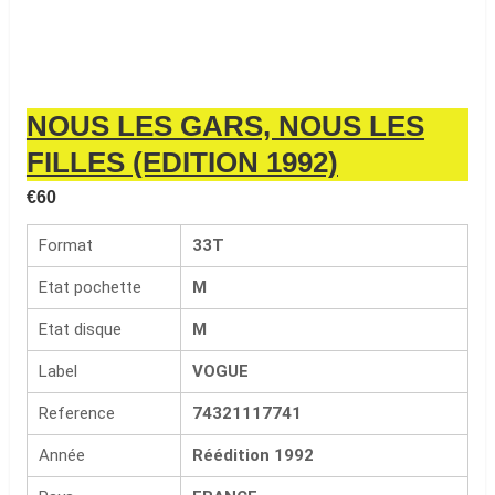
NOUS LES GARS, NOUS LES
FILLES (EDITION 1992)
€
60
Format
33T
Etat pochette
M
Etat disque
M
Label
VOGUE
Reference
74321117741
Année
Réédition 1992