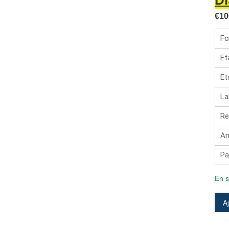
D
€
10
Fo
Et
Et
La
Re
An
Pa
En s
quan
A
de
NO