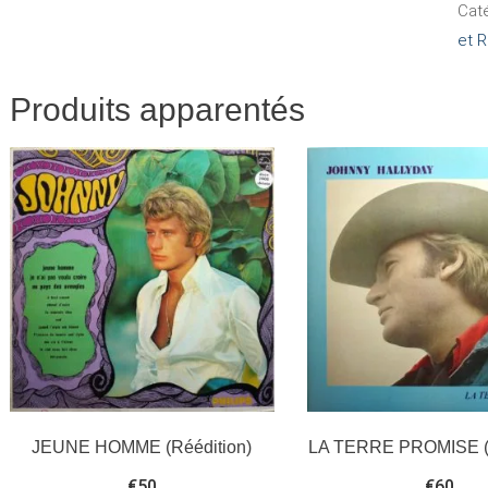
Cat
LES
et R
GAR
NO
Produits apparentés
LES
FIL
(Sél
de
la
guil
inte
du
disq
JEUNE HOMME (Réédition)
LA TERRE PROMISE (R
€
50
€
60