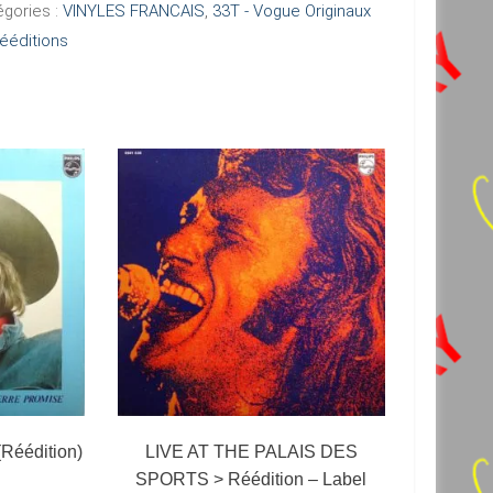
égories :
VINYLES FRANCAIS
,
33T - Vogue Originaux
ééditions
S,
US
LES
ection
de
rnationale
ue)
éédition)
LIVE AT THE PALAIS DES
SPORTS > Réédition – Label