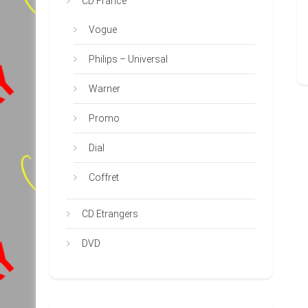
CD France
Vogue
Philips – Universal
Warner
Promo
Dial
Coffret
CD Etrangers
DVD