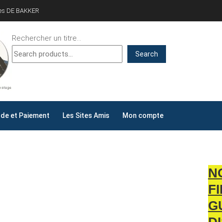
ves DE BAKKER
Rechercher un titre...
Search
ALLYDAY
AY !
e et Paiement
Les Sites Amis
Mon compte
N
F
G