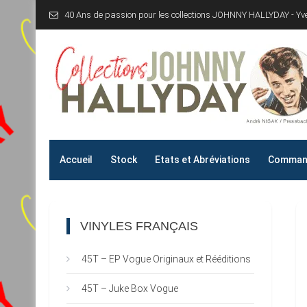
Skip
40 Ans de passion pour les collections JOHNNY HALLYDAY - Y
to
content
Collections JOHNNY H
40 Ans de passion pour les collections JOHNNY HALLYD
Accueil
Stock
Etats et Abréviations
Command
VINYLES FRANÇAIS
45T – EP Vogue Originaux et Rééditions
45T – Juke Box Vogue