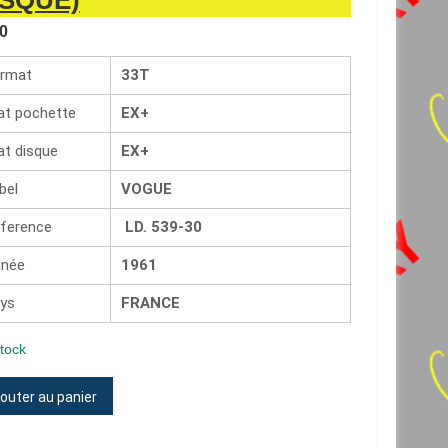
ISQUE)
0
rmat
33T
at pochette
EX+
at disque
EX+
bel
VOGUE
ference
LD. 539-30
née
1961
ys
FRANCE
tock
tité
jouter au panier
US