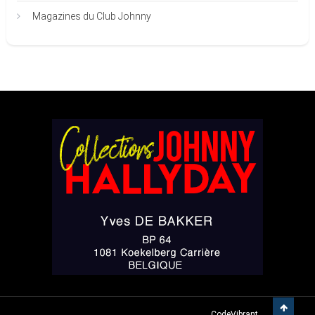
Magazines du Club Johnny
Yves DE BAKKER
|
Theme: Easy-Mart By
CodeVibrant
.