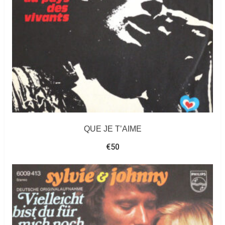
QUE JE T’AIME
€
50