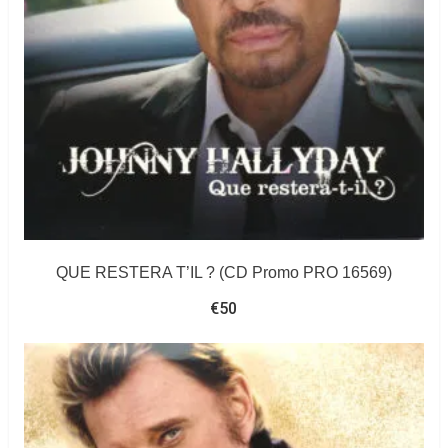
983.259
9)
QUE RESTERA T’IL ? (CD Promo PRO 16569)
€
50