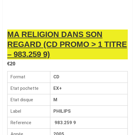
MA RELIGION DANS SON
REGARD (CD PROMO > 1 TITRE
– 983.259 9)
€
20
Format
CD
Etat pochette
EX+
Etat disque
M
Label
PHILIPS
Reference
983.259 9
Année
2005