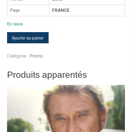
Pays
FRANCE
En stock
quantité
Ajouter au panier
de
MA
Catégorie :
Promo
RELIGION
DANS
Produits apparentés
SON
REGARD
(CD
Promo
>
1
Titre
-