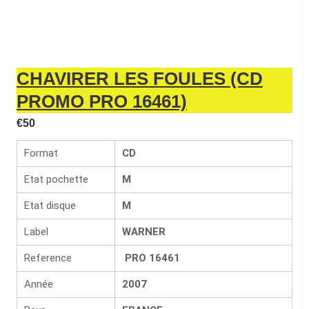
CHAVIRER LES FOULES (CD
PROMO PRO 16461)
€
50
Format
CD
Etat pochette
M
Etat disque
M
Label
WARNER
Reference
PRO 16461
Année
2007