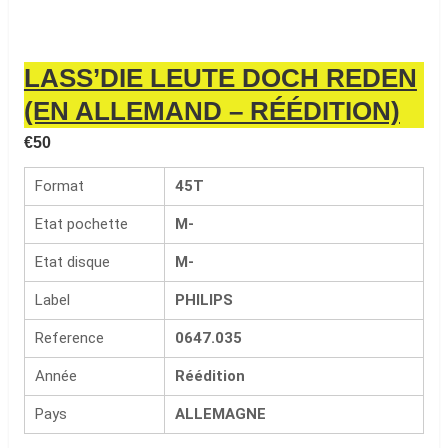
LASS’DIE LEUTE DOCH REDEN
(EN ALLEMAND – RÉÉDITION)
€
50
Format
45T
Etat pochette
M-
Etat disque
M-
Label
PHILIPS
Reference
0647.035
Année
Réédition
Pays
ALLEMAGNE