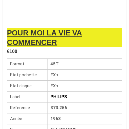
POUR MOI LA VIE VA
COMMENCER
€
100
Format
45T
Etat pochette
EX+
Etat disque
EX+
Label
PHILIPS
Reference
373.256
Année
1963