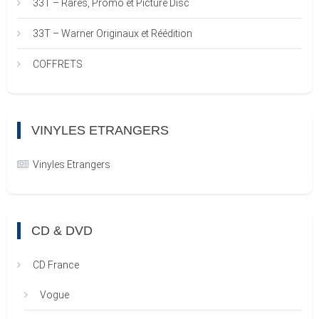
33T – Rares, Promo et Picture Disc
33T – Warner Originaux et Réédition
COFFRETS
VINYLES ETRANGERS
Vinyles Etrangers
CD & DVD
CD France
Vogue