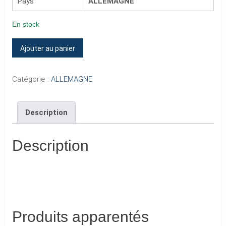
Pays
ALLEMAGNE
En stock
quantité
Ajouter au panier
de
POUR
Catégorie :
ALLEMAGNE
MOI
LA
Description
VIE
VA
COMMENCER
Description
Produits apparentés