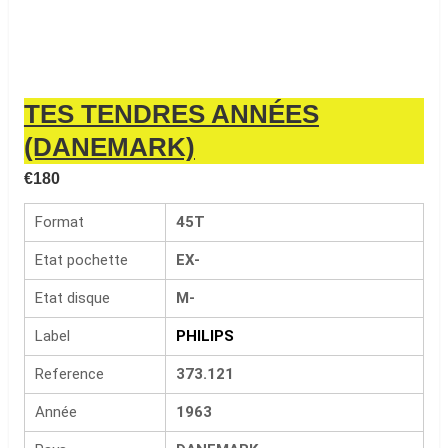
TES TENDRES ANNÉES
(DANEMARK)
€
180
Format
45T
Etat pochette
EX-
Etat disque
M-
Label
PHILIPS
Reference
373.121
Année
1963