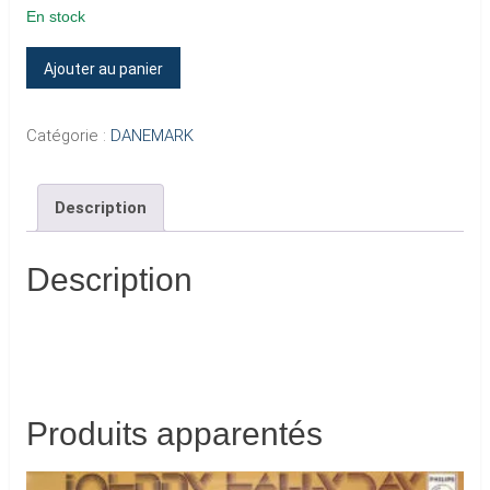
En stock
quantité
Ajouter au panier
de
NOT
Catégorie :
DANEMARK
GET
OUT
Description
Description
Produits apparentés