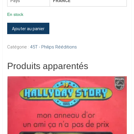
Pays
FRANCE
En stock
quantité
Ajouter au panier
de
5
Catégorie :
45T - Philips Rééditions
-
LES
Produits apparentés
BRAS
EN
CROIX
(Verso
-
Code
N)