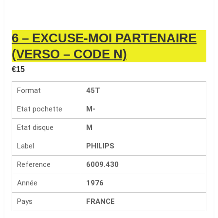
6 – EXCUSE-MOI PARTENAIRE
(VERSO – CODE N)
€
15
Format
45T
Etat pochette
M-
Etat disque
M
Label
PHILIPS
Reference
6009.430
Année
1976
Pays
FRANCE