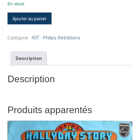
En stock
quantité
Ajouter au panier
de
6
Catégorie :
45T - Philips Rééditions
–
EXCUSE-
Description
MOI
PARTENAIRE
(Verso
Description
–
Code
N)
Produits apparentés