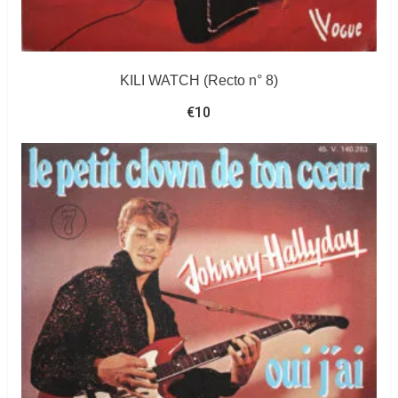
KILI WATCH (Recto n° 8)
€
10