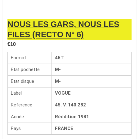
NOUS LES GARS, NOUS LES
FILES (RECTO N° 6)
€
10
Format
45T
Etat pochette
M-
Etat disque
M-
Label
VOGUE
Reference
45. V. 140.282
Année
Réédition 1981
Pays
FRANCE