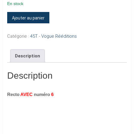
En stock
quantité
Ajouter au panier
de
NOUS
Catégorie :
45T - Vogue Rééditions
LES
GARS,
Description
NOUS
LES
FILES
Description
(Recto
n°
Recto
AVEC
numéro
6
6)