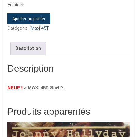
En stock
quantité
Ajouter au panier
de
Catégorie :
Maxi 45T
VIVRE
POUR
Description
LE
MEILLEUR
Description
NEUF !
> MAXI 45T.
Scellé
.
Produits apparentés