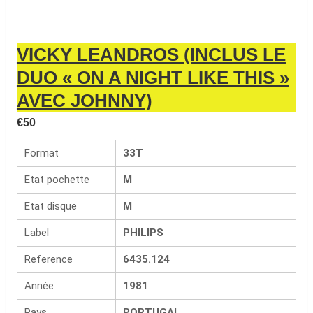
VICKY LEANDROS (INCLUS LE
DUO « ON A NIGHT LIKE THIS »
AVEC JOHNNY)
€
50
Format
33T
Etat pochette
M
Etat disque
M
Label
PHILIPS
Reference
6435.124
Année
1981
Pays
PORTUGAL