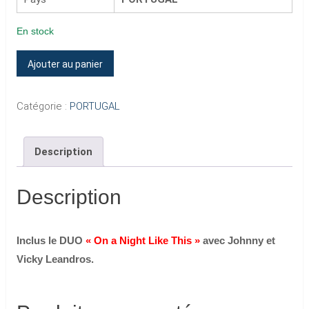
En stock
quantité
Ajouter au panier
de
VICKY
Catégorie :
PORTUGAL
LEANDROS
(Inclus
Description
le
DUO
"On
Description
a
Night
Inclus le DUO
« On a Night Like This »
avec Johnny et
Like
Vicky Leandros.
This"
avec
Johnny)