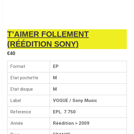
T’AIMER FOLLEMENT
(RÉÉDITION SONY)
€
40
Format
EP
Etat pochette
M
Etat disque
M
Label
VOGUE / Sony Music
Reference
EPL. 7.750
Année
Réédition > 2009