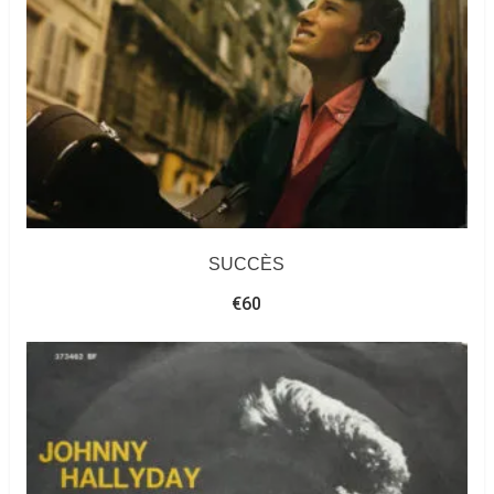
SUCCÈS
€
60