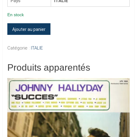
Pays
ITALIE
En stock
quantité
Ajouter au panier
de
SOLO
Catégorie :
ITALIE
UNA
PREGHIERA
Produits apparentés
(En
italien)