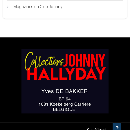
Magazines du Club Johnny
Yves DE BAKKER
|
Theme: Easy-Mart By
CodeVibrant
.