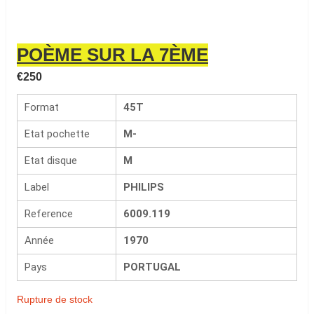
POÈME SUR LA 7ÈME
€
250
Format
45T
Etat pochette
M-
Etat disque
M
Label
PHILIPS
Reference
6009.119
Année
1970
Pays
PORTUGAL
Rupture de stock