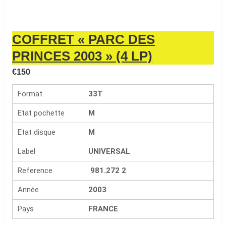
COFFRET « PARC DES
PRINCES 2003 » (4 LP)
€
150
Format
33T
Etat pochette
M
Etat disque
M
Label
UNIVERSAL
Reference
981.272 2
Année
2003
Pays
FRANCE