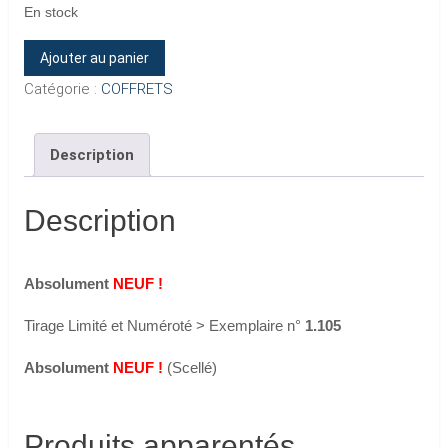
En stock
quantité
Ajouter au panier
de
Catégorie :
COFFRETS
Coffret
"PARC
Description
DES
PRINCES
Description
2003"
(4
LP)
Absolument
NEUF !
Tirage Limité et Numéroté > Exemplaire n°
1.105
Absolument
NEUF !
(Scellé)
Produits apparentés