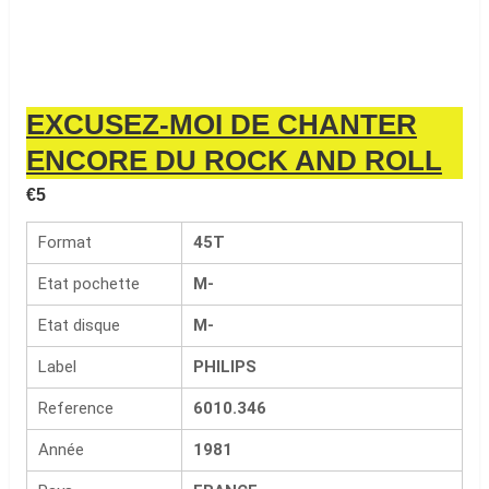
EXCUSEZ-MOI DE CHANTER
ENCORE DU ROCK AND ROLL
€
5
Format
45T
Etat pochette
M-
Etat disque
M-
Label
PHILIPS
Reference
6010.346
Année
1981