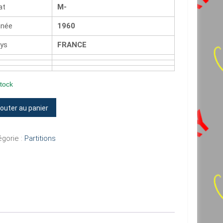
at
M-
née
1960
ys
FRANCE
tock
tité
jouter au panier
SSE
gorie :
Partitions
LES