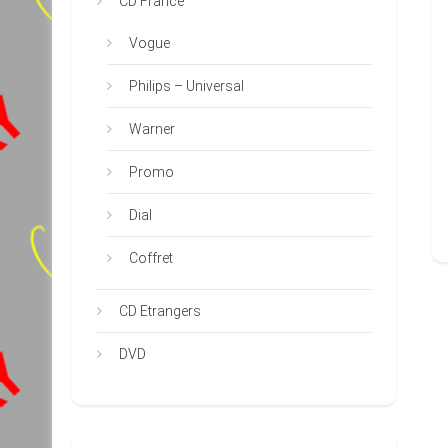
CD France
Vogue
Philips – Universal
Warner
Promo
Dial
Coffret
CD Etrangers
DVD