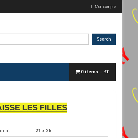
Mon compte
Search
0 items
€0
AISSE LES FILLES
rmat
21 x 26