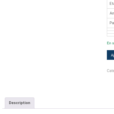
Et
An
Pa
En s
quan
A
de
LAI
Caté
LES
FIL
Description