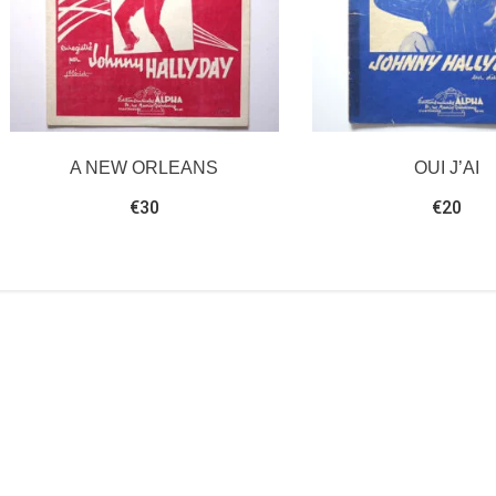
A NEW ORLEANS
OUI J’AI
€
30
€
20