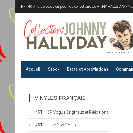
Skip
40 Ans de passion pour les collections JOHNNY HALLYDAY - Y
to
content
Collections JOHNNY H
40 Ans de passion pour les collections JOHNNY HALLYD
Accueil
Stock
Etats et Abréviations
Command
VINYLES FRANÇAIS
45T – EP Vogue Originaux et Rééditions
45T – Juke Box Vogue