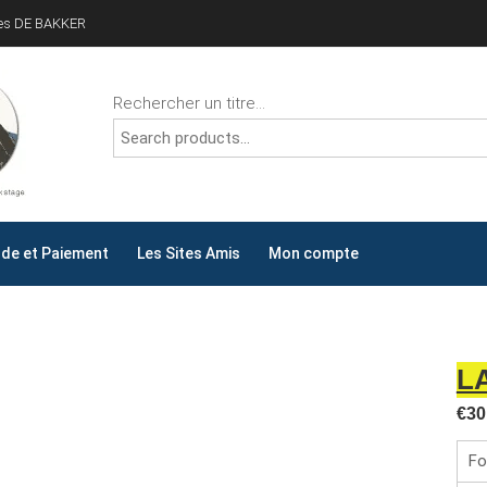
ves DE BAKKER
Rechercher un titre...
ALLYDAY
AY !
e et Paiement
Les Sites Amis
Mon compte
L
€
30
Fo