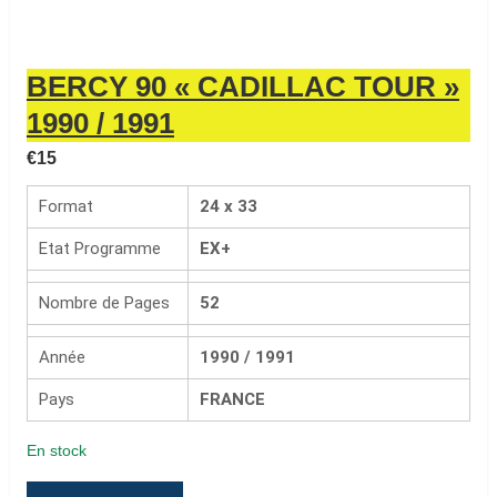
BERCY 90 « CADILLAC TOUR »
1990 / 1991
€
15
Format
24 x 33
Etat Programme
EX+
Nombre de Pages
52
Année
1990 / 1991
Pays
FRANCE
En stock
quantité