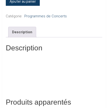
Ajouter au panier
de
BERCY
Catégorie :
Programmes de Concerts
90
"CADILLAC
Description
TOUR"
1990
/
Description
1991
Produits apparentés