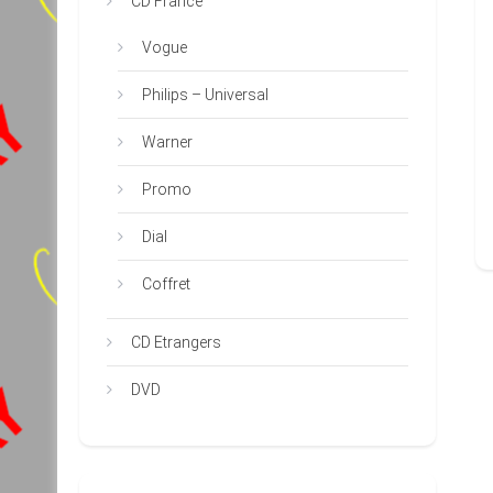
CD France
Vogue
Philips – Universal
Warner
Promo
Dial
Coffret
CD Etrangers
DVD