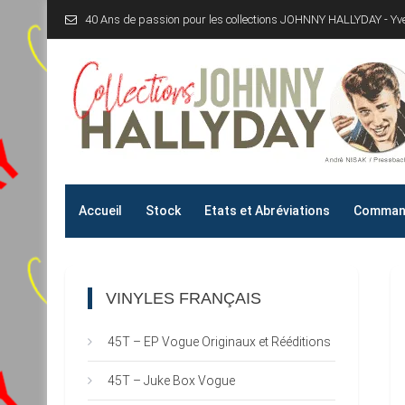
Skip
40 Ans de passion pour les collections JOHNNY HALLYDAY - Y
to
content
Collections JOHNNY H
40 Ans de passion pour les collections JOHNNY HALLYD
Accueil
Stock
Etats et Abréviations
Command
VINYLES FRANÇAIS
45T – EP Vogue Originaux et Rééditions
45T – Juke Box Vogue