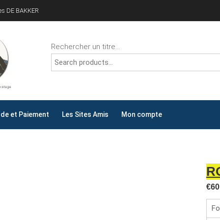
ves DE BAKKER
Rechercher un titre...
ALLYDAY
AY !
e et Paiement
Les Sites Amis
Mon compte
R
€
60
Fo