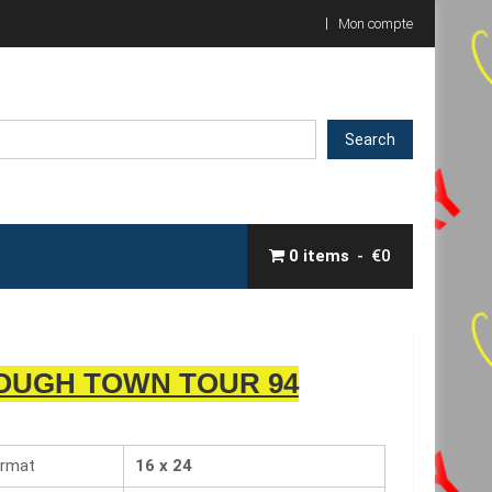
Mon compte
Search
0 items
€0
OUGH TOWN TOUR 94
rmat
16 x 24