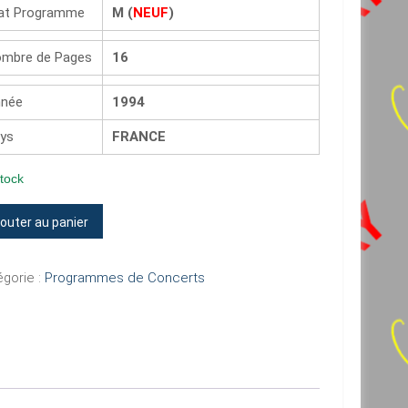
at Programme
M (
NEUF
)
mbre de Pages
16
née
1994
ys
FRANCE
tock
tité
jouter au panier
UGH
gorie :
Programmes de Concerts
WN
R