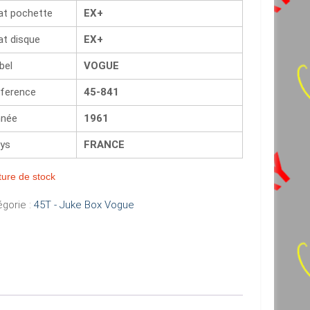
at pochette
EX+
at disque
EX+
bel
VOGUE
ference
45-841
née
1961
ys
FRANCE
ure de stock
gorie :
45T - Juke Box Vogue