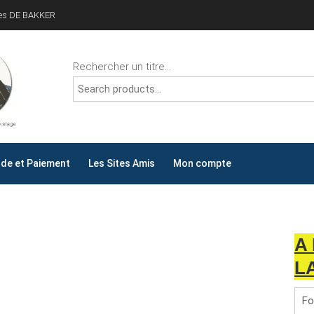
ves DE BAKKER
Rechercher un titre...
ALLYDAY
AY !
e et Paiement
Les Sites Amis
Mon compte
A
L
Fo