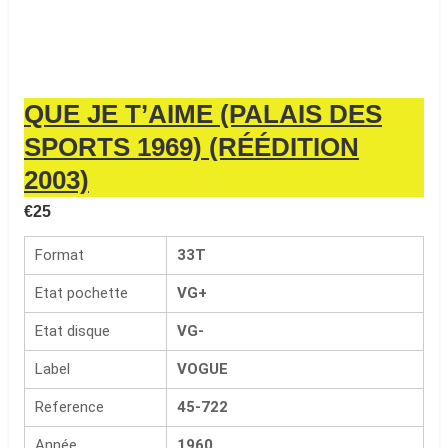
QUE JE T’AIME (PALAIS DES
SPORTS 1969) (RÉÉDITION
2003)
€
25
Format
33T
Etat pochette
VG+
Etat disque
VG-
Label
VOGUE
Reference
45-722
Année
1960