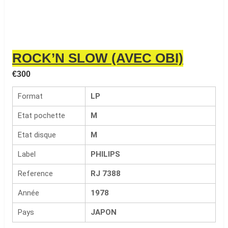
ROCK’N SLOW (AVEC OBI)
€
300
Format
LP
Etat pochette
M
Etat disque
M
Label
PHILIPS
Reference
RJ 7388
Année
1978
Pays
JAPON