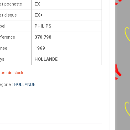
at pochette
EX
at disque
EX+
bel
PHILIPS
ference
370.798
née
1969
ys
HOLLANDE
ure de stock
gorie :
HOLLANDE