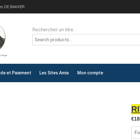
ves DE BAKKER
Rechercher un titre...
ALLYDAY
AY !
e et Paiement
Les Sites Amis
Mon compte
R
€
18
Fo