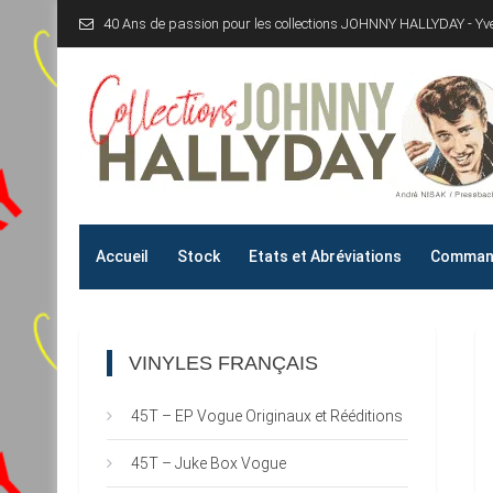
Skip
40 Ans de passion pour les collections JOHNNY HALLYDAY - Y
to
content
Collections JOHNNY H
40 Ans de passion pour les collections JOHNNY HALLYD
Accueil
Stock
Etats et Abréviations
Command
VINYLES FRANÇAIS
45T – EP Vogue Originaux et Rééditions
45T – Juke Box Vogue