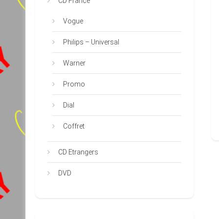
CD France
Vogue
Philips – Universal
Warner
Promo
Dial
Coffret
CD Etrangers
DVD