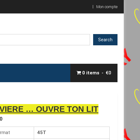
Mon compte
Search
0 items
€0
IVIERE … OUVRE TON LIT
0
rmat
45T