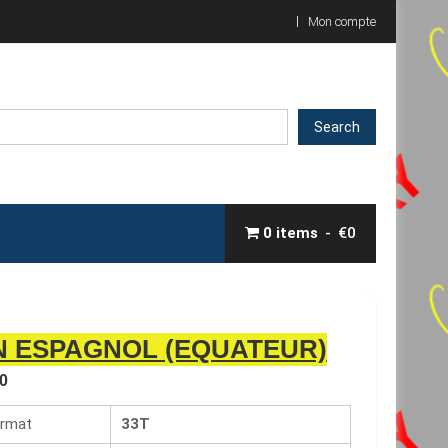
Mon compte
Search
0 items
€0
N ESPAGNOL (EQUATEUR)
0
rmat
33T