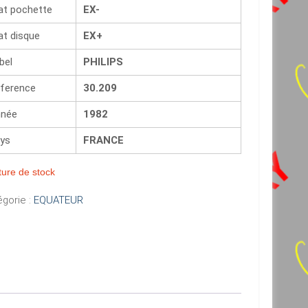
at pochette
EX-
at disque
EX+
bel
PHILIPS
ference
30.209
née
1982
ys
FRANCE
ure de stock
gorie :
EQUATEUR