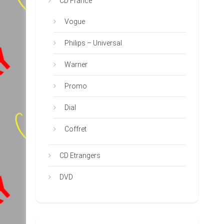
CD France
Vogue
Philips – Universal
Warner
Promo
Dial
Coffret
CD Etrangers
DVD