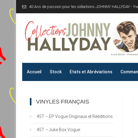
Skip
40 Ans de passion pour les collections JOHNNY HALLYDAY - Y
to
content
Collections JOHNNY H
40 Ans de passion pour les collections JOHNNY HALLYD
Accueil
Stock
Etats et Abréviations
Command
VINYLES FRANÇAIS
45T – EP Vogue Originaux et Rééditions
45T – Juke Box Vogue