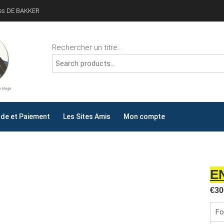
ves DE BAKKER
Rechercher un titre...
ALLYDAY
AY !
e et Paiement
Les Sites Amis
Mon compte
E
€
30
Fo