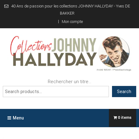
Skip
40 Ans de passion pour les collections JOHNNY HALLYDAY - Yves DE
to
BAKKER
content
Mon compte
Collections JOHNNY
40 Ans de passion pour les collections JOHNNY HALLYDAY !
Rechercher un titre...
HALLYDAY
Search
Menu
0 items