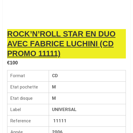
ROCK’N’ROLL STAR EN DUO
AVEC FABRICE LUCHINI (CD
PROMO 11111)
€
100
Format
CD
Etat pochette
M
Etat disque
M
Label
UNIVERSAL
Reference
11111
Année
2006