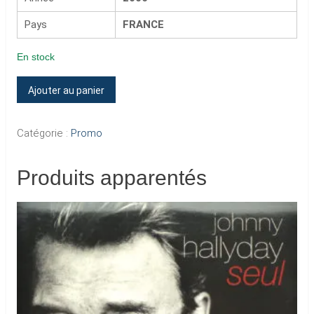
Pays
FRANCE
En stock
quantité
Ajouter au panier
de
ROCK'N'ROLL
Catégorie :
Promo
STAR
en
Produits apparentés
duo
avec
Fabrice
Luchini
(CD
Promo
11111)