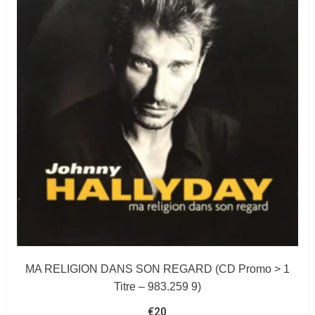
MA RELIGION DANS SON REGARD (CD Promo > 1
Titre – 983.259 9)
€
20