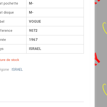
at pochette
M-
at disque
M-
bel
VOGUE
ference
9072
née
1967
ys
ISRAEL
ure de stock
gorie :
ISRAEL