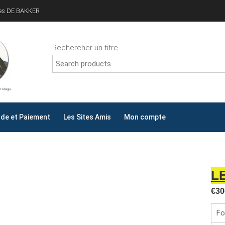
ves DE BAKKER
Rechercher un titre...
ALLYDAY
AY !
e et Paiement
Les Sites Amis
Mon compte
L
€
30
Fo