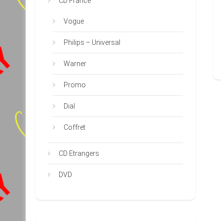
CD France
Vogue
Philips – Universal
Warner
Promo
Dial
Coffret
CD Etrangers
DVD