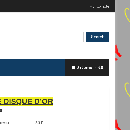
Mon compte
Search
0 items
€0
E DISQUE D’OR
0
rmat
33T