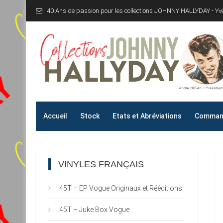
Skip
40 Ans de passion pour les collections JOHNNY HALLYDAY - Y
to
content
Collections JOHNNY H
40 Ans de passion pour les collections JOHNNY HALLYD
Accueil
Stock
Etats et Abréviations
Command
VINYLES FRANÇAIS
45T – EP Vogue Originaux et Rééditions
45T – Juke Box Vogue