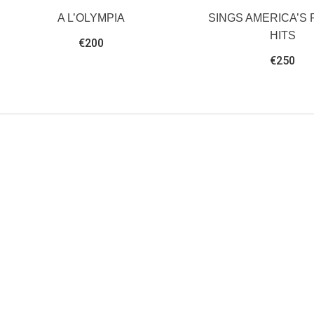
A L’OLYMPIA
SINGS AMERICA’S 
HITS
€
200
€
250