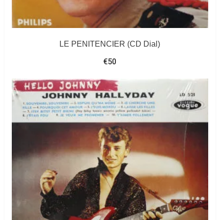
LE PENITENCIER (CD Dial)
€
50