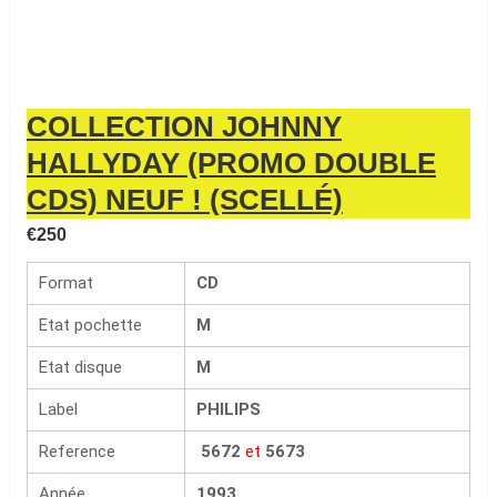
COLLECTION JOHNNY
HALLYDAY (PROMO DOUBLE
CDS) NEUF ! (SCELLÉ)
€
250
Format
CD
Etat pochette
M
Etat disque
M
Label
PHILIPS
Reference
5672
et
5673
Année
1993