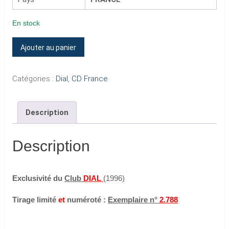
En stock
quantité
Ajouter au panier
de
JOHNNY
Catégories :
Dial
,
CD France
HALLYDAY
et
Description
ses
FANS
AU
Description
Festival
de
Exclusivité du
Club
DIAL
(1996)
ROCK
N'ROLL
Tirage limité
et
numéroté :
Exemplaire n°
2.788
(CD
Dial)