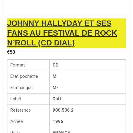
JOHNNY HALLYDAY ET SES
FANS AU FESTIVAL DE ROCK
N’ROLL (CD DIAL)
€
50
Format
CD
Etat pochette
M
Etat disque
M-
Label
DIAL
Reference
900.536 2
Année
1996
Pays
FRANCE