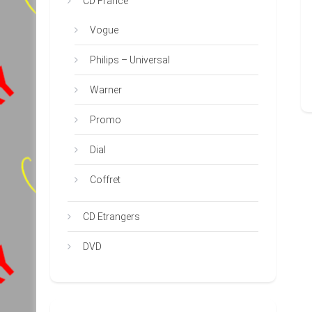
CD France
Vogue
Philips – Universal
Warner
Promo
Dial
Coffret
CD Etrangers
DVD