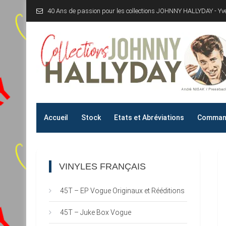
Skip
40 Ans de passion pour les collections JOHNNY HALLYDAY - Y
to
content
Collections JOHNNY H
40 Ans de passion pour les collections JOHNNY HALLYD
Accueil
Stock
Etats et Abréviations
Command
VINYLES FRANÇAIS
45T – EP Vogue Originaux et Rééditions
45T – Juke Box Vogue