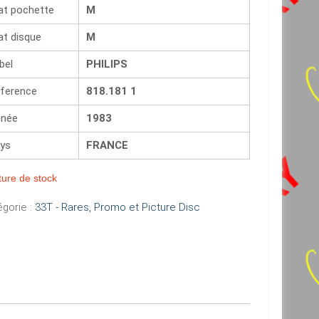
at pochette
M
at disque
M
bel
PHILIPS
ference
818.181 1
née
1983
ys
FRANCE
ure de stock
gorie :
33T - Rares, Promo et Picture Disc