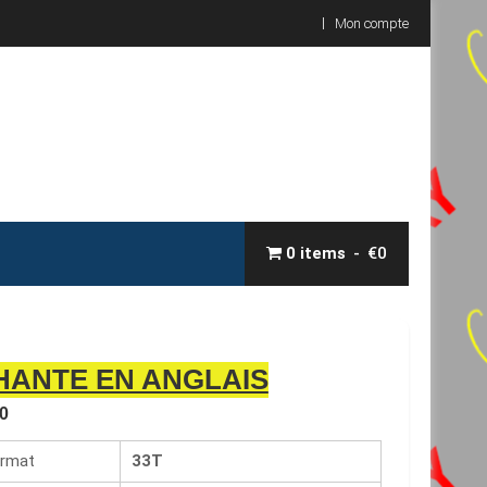
Mon compte
0 items
€0
HANTE EN ANGLAIS
0
rmat
33T