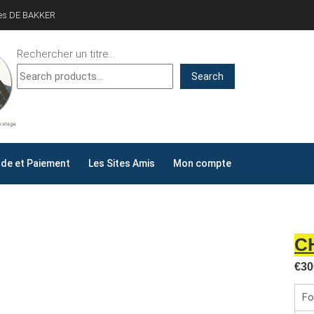
ves DE BAKKER
Rechercher un titre...
Search
ALLYDAY
AY !
e et Paiement
Les Sites Amis
Mon compte
C
€
30
Fo