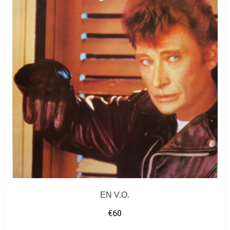
EN V.O.
€
60