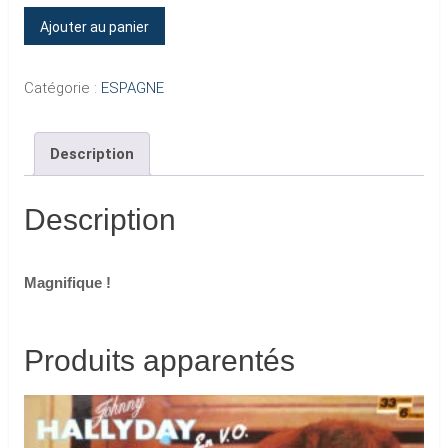
quantité
Ajouter au panier
de
ESTE
Catégorie :
ESPAGNE
ES...
Description
Description
Magnifique !
Produits apparentés