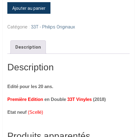
quantité
Ajouter au panier
de
STADE
Catégorie :
33T - Philips Originaux
DE
FRANCE
Description
1998
(2
LP)
Description
Edité pour les 20 ans.
Première Edition
en Double
33T Vinyles
(2018)
Etat neuf
(Scellé)
Produits apparentés