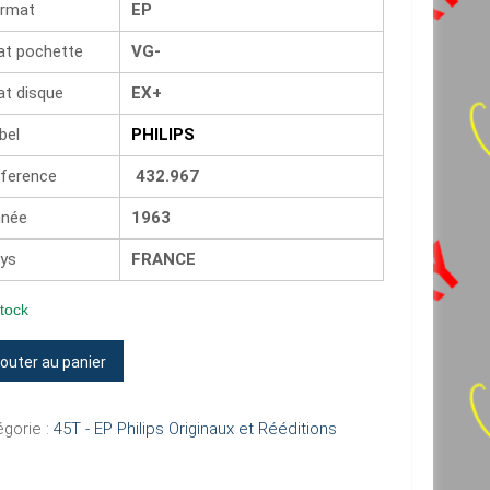
rmat
EP
at pochette
VG-
at disque
EX+
bel
PHILIPS
ference
432.967
née
1963
ys
FRANCE
tock
tité
jouter au panier
R
gorie :
45T - EP Philips Originaux et Rééditions