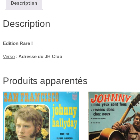
Description
VIE
VA
CO
Description
(Lab
VER
Edition Rare !
Verso
:
Adresse du JH Club
Produits apparentés