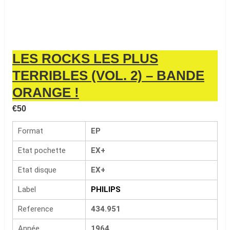
LES ROCKS LES PLUS
TERRIBLES (VOL. 2) – BANDE
ORANGE !
€
50
Format
EP
Etat pochette
EX+
Etat disque
EX+
Label
PHILIPS
Reference
434.951
Année
1964