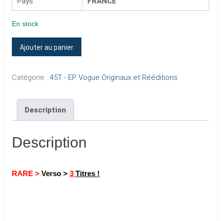
Pays
FRANCE
En stock
quantité
Ajouter au panier
de
TU
Catégorie :
45T - EP Vogue Originaux et Rééditions
PARLES
TROP
Description
(Verso
>
3
Description
Titres
!)
RARE >
Verso >
3
Titres !