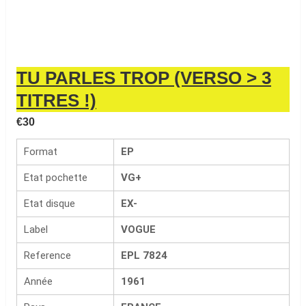
TU PARLES TROP (VERSO > 3
TITRES !)
€
30
Format
EP
Etat pochette
VG+
Etat disque
EX-
Label
VOGUE
Reference
EPL 7824
Année
1961