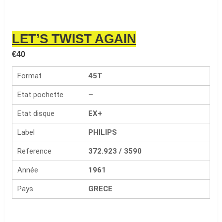
LET’S TWIST AGAIN
€
40
Format
45T
Etat pochette
–
Etat disque
EX+
Label
PHILIPS
Reference
372.923 / 3590
Année
1961
Pays
GRECE