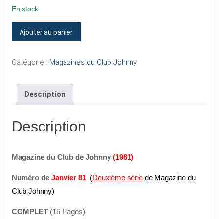
En stock
quantité
Ajouter au panier
de
Magazine
Catégorie :
Magazines du Club Johnny
du
Club
Description
Johnny
(Janvier
1981)
Description
(Deuxième
série)
Magazine du Club de Johnny
(1981)
Numéro de
Janvier 81
(
Deuxième série
de Magazine du
Club Johnny)
COMPLET
(16 Pages)