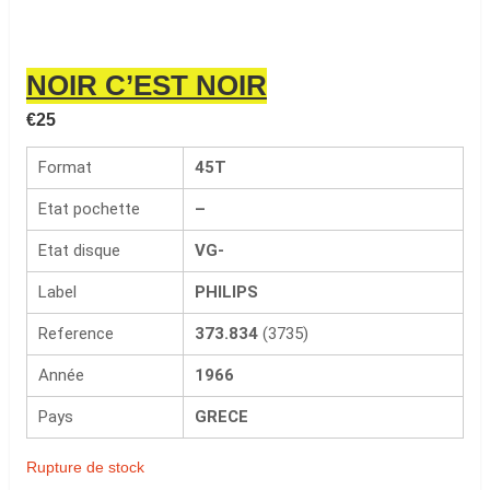
NOIR C’EST NOIR
€
25
Format
45T
Etat pochette
–
Etat disque
VG-
Label
PHILIPS
Reference
373.834
(3735)
Année
1966
Pays
GRECE
Rupture de stock