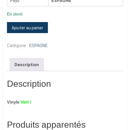
Pays
ESPAGNE
En stock
quantité
Ajouter au panier
de
RETIENS
Catégorie :
ESPAGNE
LA
NUIT
Description
(Vinyle
Vert)
Description
Vinyle
Vert !
Produits apparentés