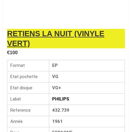
RETIENS LA NUIT (VINYLE
VERT)
€
100
Format
EP
Etat pochette
VG
Etat disque
VG+
Label
PHILIPS
Reference
432.739
Année
1961