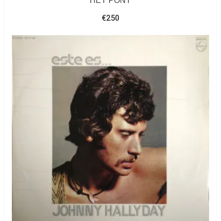
HEY PONY
€
250