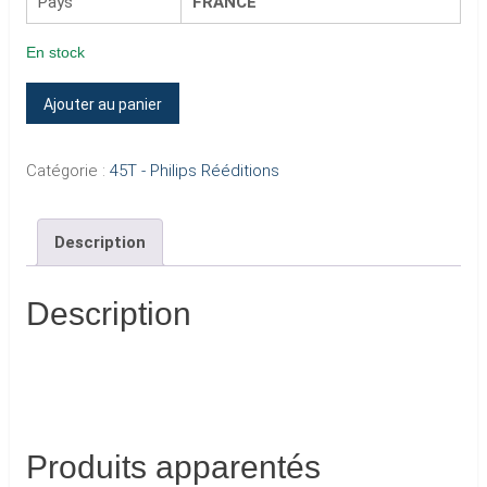
Pays
FRANCE
En stock
quantité
Ajouter au panier
de
9
Catégorie :
45T - Philips Rééditions
-
LES
Description
MAUVAIS
GARCONS
(Verso
Description
–
Code
N)
Produits apparentés