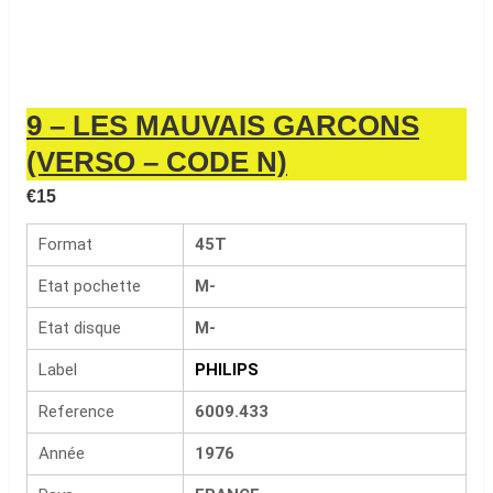
9 – LES MAUVAIS GARCONS
(VERSO – CODE N)
€
15
Format
45T
Etat pochette
M-
Etat disque
M-
Label
PHILIPS
Reference
6009.433
Année
1976