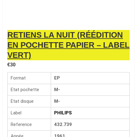
RETIENS LA NUIT (RÉÉDITION
EN POCHETTE PAPIER – LABEL
VERT)
€
30
Format
EP
Etat pochette
M-
Etat disque
M-
Label
PHILIPS
Reference
432.739
Année
1961