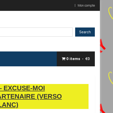
Mon compte
Search
0 items
€0
 – EXCUSE-MOI
ARTENAIRE (VERSO
LANC)