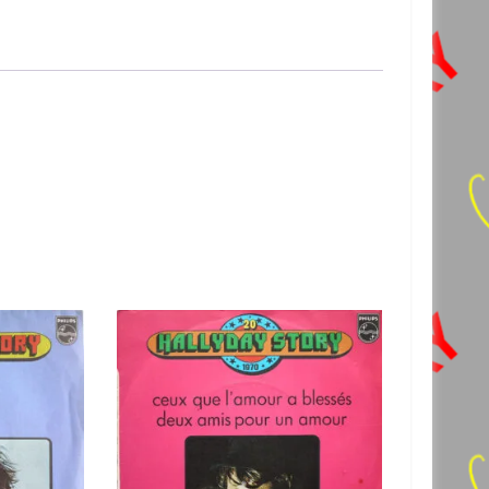
USE-
TENAIRE
rso
c)