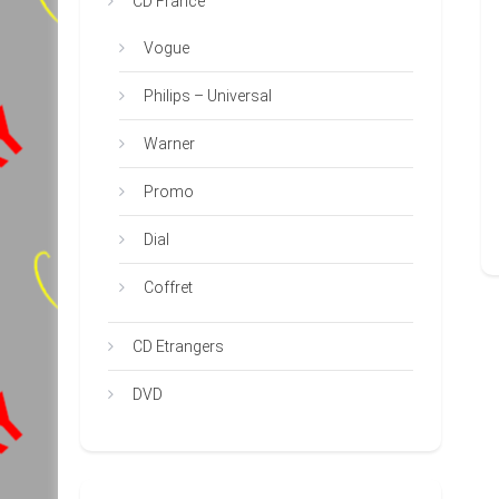
CD France
Vogue
Philips – Universal
Warner
Promo
Dial
Coffret
CD Etrangers
DVD