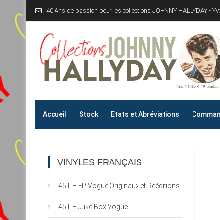
Skip
40 Ans de passion pour les collections JOHNNY HALLYDAY - Y
to
content
Collections JOHNNY H
40 Ans de passion pour les collections JOHNNY HALLYD
Accueil
Stock
Etats et Abréviations
Command
VINYLES FRANÇAIS
45T – EP Vogue Originaux et Rééditions
45T – Juke Box Vogue