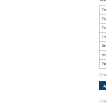
Fo
Et
Et
La
Re
An
Pa
En s
quan
A
de
6
Caté
–