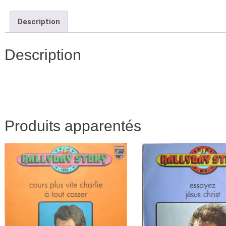
EXC
Description
MOI
PAR
(Ve
Description
Blan
Produits apparentés