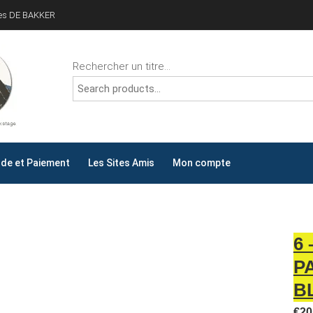
ves DE BAKKER
Rechercher un titre...
ALLYDAY
AY !
e et Paiement
Les Sites Amis
Mon compte
6
P
B
€
20