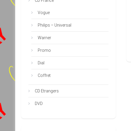
CD France
Vogue
Philips – Universal
Warner
Promo
Dial
Coffret
CD Etrangers
DVD