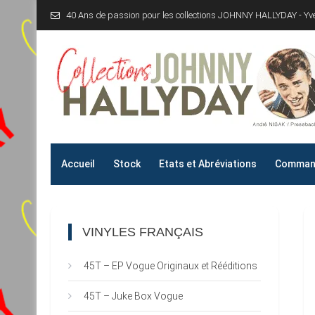
Skip
40 Ans de passion pour les collections JOHNNY HALLYDAY - Y
to
content
Collections JOHNNY H
40 Ans de passion pour les collections JOHNNY HALLYD
Accueil
Stock
Etats et Abréviations
Command
VINYLES FRANÇAIS
45T – EP Vogue Originaux et Rééditions
45T – Juke Box Vogue