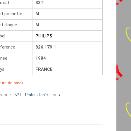
rmat
33T
at pochette
M
at disque
M
bel
PHILIPS
ference
826.179 1
née
1984
ys
FRANCE
ure de stock
gorie :
33T - Philips Rééditions