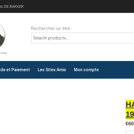
ves DE BAKKER
Rechercher un titre...
ALLYDAY
AY !
e et Paiement
Les Sites Amis
Mon compte
H
19
€
60